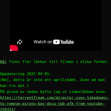
Här
finns fler länkar till filmen i olika format.
Uppdatering 2025-04-01:
(Nej, detta är inte ett aprilskämt, även om man
kan tro det.)
På grund av nedan bytte jag ut videolänken ovan.
https://torrentfreak.com/director-uses-takedowns-
to-remove-pirate-bay-docu-tpb-afk-from-youtube-
250323/