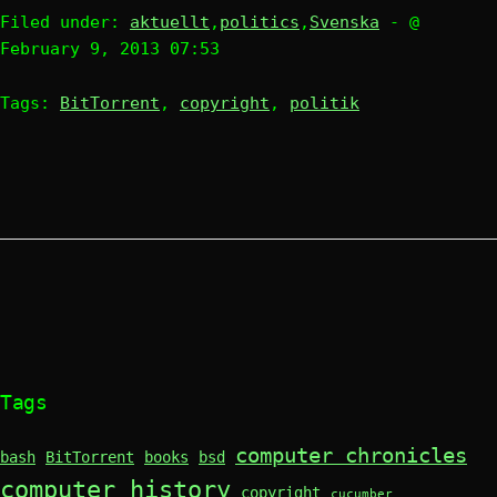
Filed under:
aktuellt
,
politics
,
Svenska
- @
February 9, 2013 07:53
Tags:
BitTorrent
,
copyright
,
politik
Tags
computer chronicles
bash
BitTorrent
books
bsd
computer history
copyright
cucumber