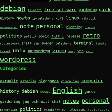
debian
free software
guide
gardening
filosofi
howto
linux
history
kurs
ip-telephony
mikrotik
note
personal
planting
networking
plants
retro
rant
politics
posix
release
politik
terminal
shell
sweden
routerboard
sip
telephony
tomato
unix
video
unixverktyg
web
travel
voip
wifi
wordpress
Categories
computer
aktuellt
bloggande
asterisk
cisco ios
English
history
debian
games
eeepc
personal
notes
gardening
jag och mitt skal
politics
releases
routerboard
personligt
raspberry pi