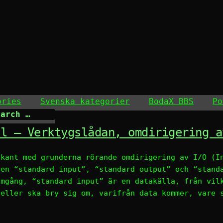
ories
Svenska kategorier
BodaX BBS
Po
al – Verktygslådan, omdirigering a
ekant med grunderna rörande omdirigering av I/O (I
ten “standard input”, “standard output” och “stand
omgång, “standard input” är en datakälla, från vil
 eller ska bry sig om, varifrån data kommer, vare 