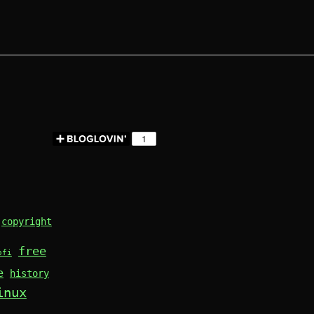
copyright
free
ofi
e
history
inux