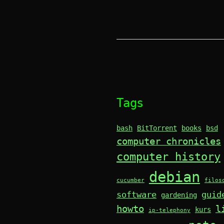
Tags
bash
BitTorrent
books
bsd
computer chronicles
computer history
debian
cucumber
filos
software
guid
gardening
howto
l
kurs
ip-telephony