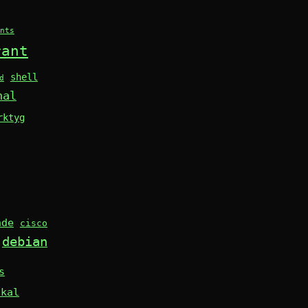
nts
rant
shell
d
nal
rktyg
nde
cisco
debian
s
skal