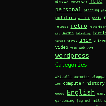
note
mikrotik
networking
personal
planting
pla
politics
posix
politik
retro
release
routerboar
termi
sweden
sip
telephony
unix
unixve
tomato
travel
video
web
voip
wifi
wordpress
Categories
aktuellt
blogga
asterisk
computer history
ios
English
game
eeepc
gardening
jag och mitt 