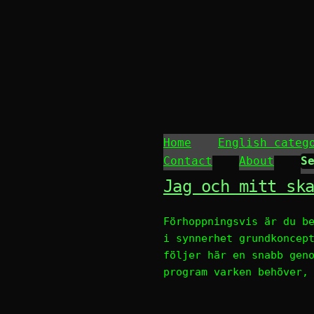
Home
English categ
Contact
About
Jag och mitt sk
Förhoppningsvis är du b
i synnerhet grundkoncep
följer här en snabb gen
program varken behöver,