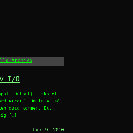
lls Archive
v I/O
nput, Output) i skalet,
ard error”. Om inte, så
ken data kommer. Ett
sig […]
June 9, 2010