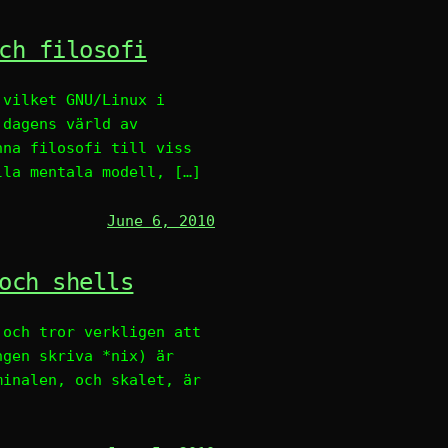
ch filosofi
 vilket GNU/Linux i
 dagens värld av
nna filosofi till viss
lla mentala modell, […]
June 6, 2010
och shells
 och tror verkligen att
ngen skriva *nix) är
minalen, och skalet, är