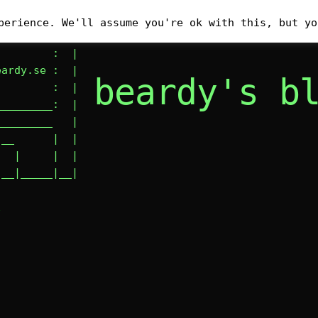
__________

perience. We'll assume you're ok with this, but yo
        : #|

        :  |

ardy.se :  |

beardy's b
        :  |

________:  |

________   |

__      |  |

  |     |  |

|__|_____|__|
E