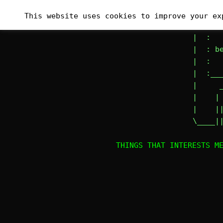
Skip
_______
This website uses cookies to improve your ex
to
|# :   
content
|  :   
|  : be
|  :   
|  :___
|     _
|    | 
|    ||
\____|
THINGS THAT INTERESTS M