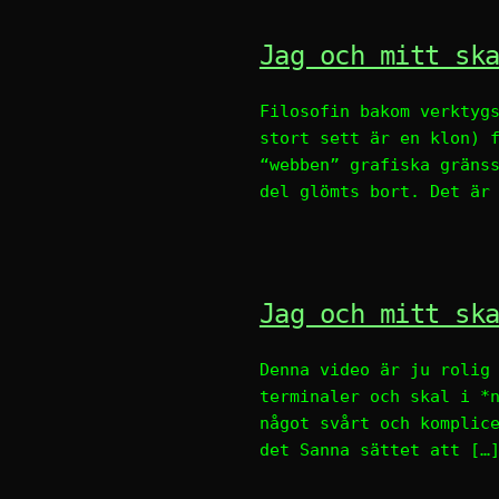
Jag och mitt sk
Filosofin bakom verktyg
stort sett är en klon) 
“webben” grafiska gräns
del glömts bort. Det är
Jag och mitt sk
Denna video är ju rolig
terminaler och skal i *
något svårt och komplic
det Sanna sättet att […