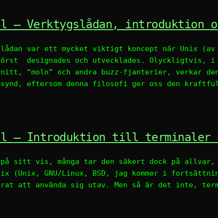
al – Verktygslådan, introduktion o
slådan var ett mycket viktigt koncept när Unix (av
först designades och utvecklades. Olyckligtvis, i
snitt, “moln” och andra buzz-fjanterier, verkar de
 synd, eftersom denna filosofi ger oss den kraftfu
al – Introduktion till terminaler 
 på sitt vis, många tar den säkert dock på allvar,
nix (Unix, GNU/Linux, BSD, jag kommer i fortsättni
erat att använda sig utav. Men så är det inte, ter
]