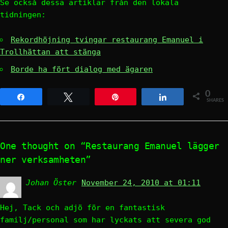
Se också dessa artiklar från den lokala
tidningen:
Rekordhöjning tvingar restaurang Emanuel i
Trollhättan att stänga
Borde ha fört dialog med ägaren
0
Share
Tweet
Pin
Share
SHARES
One thought on “Restaurang Emanuel lägger
ner verksamheten”
Johan Öster
says:
November 24, 2010 at 01:11
Hej, Tack och adjö för en fantastisk
familj/personal som har lyckats att severa god