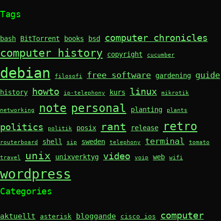
Tags
computer chronicles
bash
BitTorrent
books
bsd
computer history
copyright
cucumber
debian
free software
guide
gardening
filosofi
howto
linux
history
kurs
ip-telephony
mikrotik
note
personal
planting
networking
plants
retro
rant
politics
posix
release
politik
terminal
shell
sweden
routerboard
sip
telephony
tomato
unix
video
unixverktyg
web
travel
voip
wifi
wordpress
Categories
computer
aktuellt
bloggande
asterisk
cisco ios