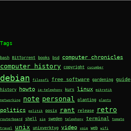
Tags
computer chronicles
bash
BitTorrent
books
bsd
computer history
copyright
cucumber
debian
free software
guide
gardening
filosofi
howto
linux
history
kurs
ip-telephony
mikrotik
note
personal
planting
networking
plants
retro
rant
politics
posix
release
politik
terminal
shell
sweden
routerboard
sip
telephony
tomato
unix
video
unixverktyg
web
travel
voip
wifi