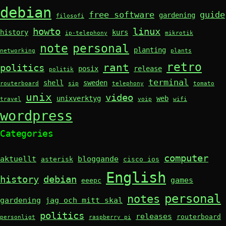
debian
free software
guide
gardening
filosofi
howto
linux
history
kurs
ip-telephony
mikrotik
note
personal
planting
networking
plants
retro
rant
politics
posix
release
politik
terminal
shell
sweden
routerboard
sip
telephony
tomato
unix
video
unixverktyg
web
travel
voip
wifi
wordpress
Categories
computer
aktuellt
bloggande
asterisk
cisco ios
English
history
debian
games
eeepc
personal
notes
gardening
jag och mitt skal
politics
releases
routerboard
personligt
raspberry pi