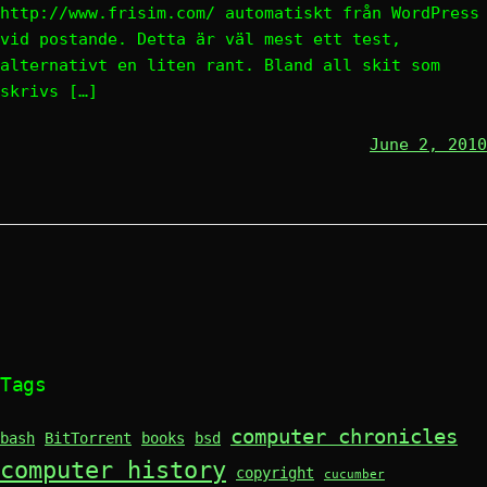
http://www.frisim.com/ automatiskt från WordPress
vid postande. Detta är väl mest ett test,
alternativt en liten rant. Bland all skit som
skrivs […]
June 2, 2010
Tags
computer chronicles
bash
BitTorrent
books
bsd
computer history
copyright
cucumber